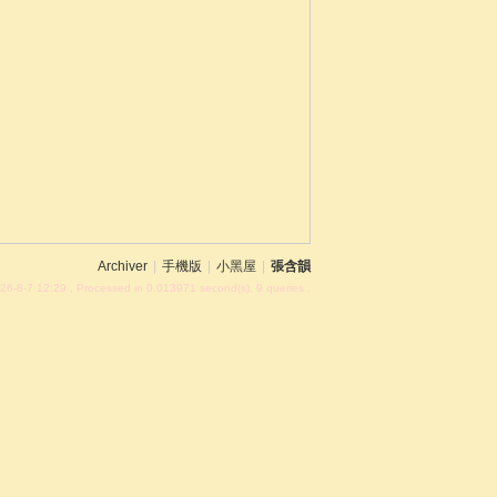
Archiver
|
手機版
|
小黑屋
|
張含韻
26-8-7 12:29
, Processed in 0.013971 second(s), 9 queries .