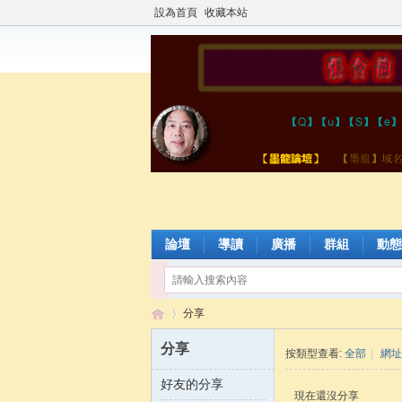
設為首頁
收藏本站
論壇
導讀
廣播
群組
動態
分享
分享
按類型查看:
全部
|
網址
好友的分享
張
›
現在還沒分享