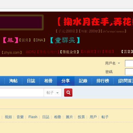
用戶名
密碼
淘帖
日誌
相冊
分享
記錄
排行榜
|訪問首
帖子
搜
|
視頻
|
音樂
|
Flash
|
日誌
|
相冊
|
圖片
|
投票
|
用戶
|
帖子
索