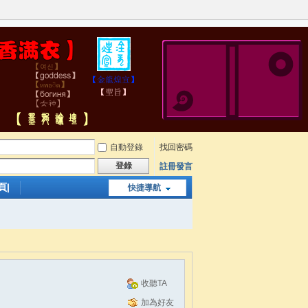
自動登錄
找回密碼
登錄
註冊發言
頁|
快捷導航
收聽TA
加為好友