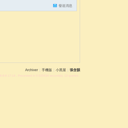
發送消息
Archiver
|
手機版
|
小黑屋
|
張含韻
6-8-6 17:14
, Processed in 0.025434 second(s), 13 queries .