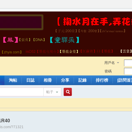
用戶名
密碼
淘帖
日誌
相冊
分享
記錄
排行榜
|訪問首
帖子
搜
1R40
索
hyis.com/?71321