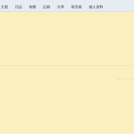
主題
日誌
相冊
記錄
分享
留言板
個人資料
GMT+8, 202