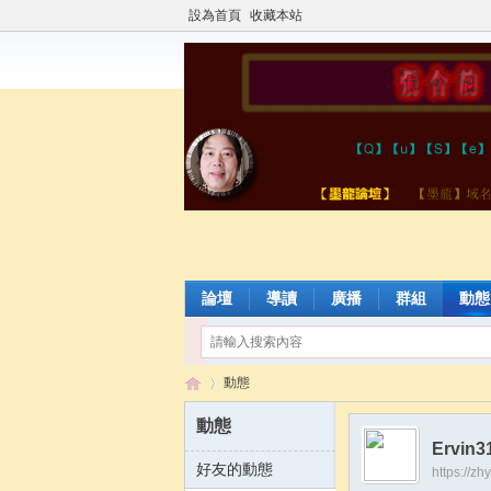
設為首頁
收藏本站
論壇
導讀
廣播
群組
動態
動態
動態
Ervin3
好友的動態
https://z
張
›