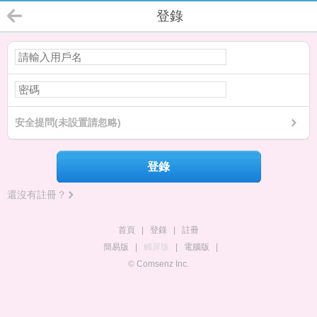
登錄
安全提問(未設置請忽略)
登錄
還沒有註冊？
首頁
|
登錄
|
註冊
簡易版
|
觸屏版
|
電腦版
|
© Comsenz Inc.