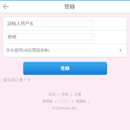
登錄
安全提問(未設置請忽略)
登錄
還沒有註冊？
首頁
|
登錄
|
註冊
簡易版
|
觸屏版
|
電腦版
|
© Comsenz Inc.