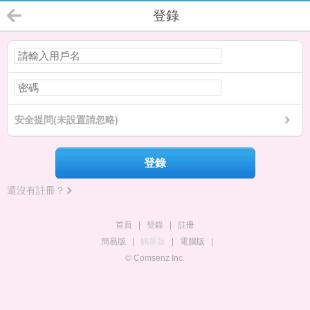
登錄
安全提問(未設置請忽略)
登錄
還沒有註冊？
首頁
|
登錄
|
註冊
簡易版
|
觸屏版
|
電腦版
|
© Comsenz Inc.