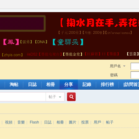
用戶名
密碼
淘帖
日誌
相冊
分享
記錄
排行榜
|訪問首
帖子
搜
|
視頻
|
音樂
|
Flash
|
日誌
|
相冊
|
圖片
|
投票
|
用戶
|
帖子
索