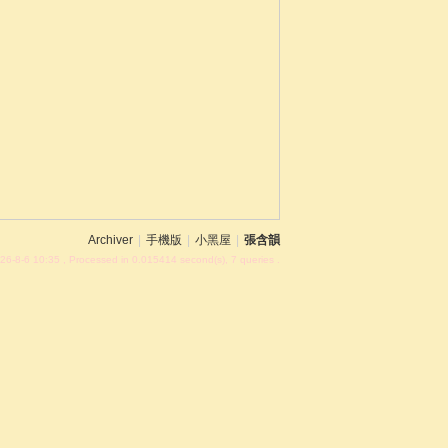
Archiver
|
手機版
|
小黑屋
|
張含韻
26-8-6 10:35
, Processed in 0.015414 second(s), 7 queries .