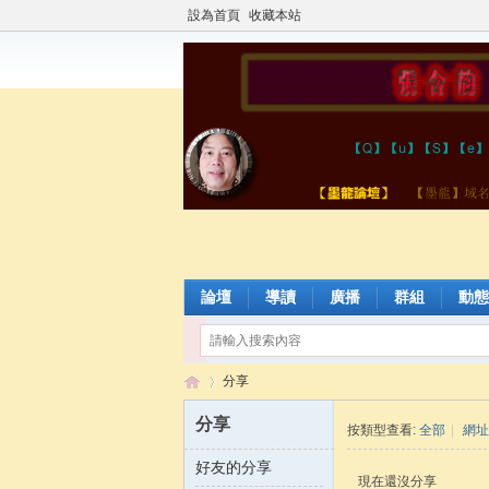
設為首頁
收藏本站
論壇
導讀
廣播
群組
動態
分享
分享
按類型查看:
全部
|
網址
好友的分享
張
›
現在還沒分享