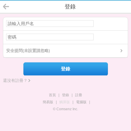
登錄
安全提問(未設置請忽略)
登錄
還沒有註冊？
首頁
|
登錄
|
註冊
簡易版
|
觸屏版
|
電腦版
|
© Comsenz Inc.