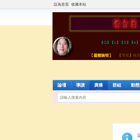
設為首頁
收藏本站
論壇
導讀
廣播
群組
動態