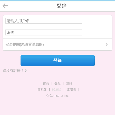
登錄
安全提問(未設置請忽略)
登錄
還沒有註冊？
首頁
|
登錄
|
註冊
簡易版
|
觸屏版
|
電腦版
|
© Comsenz Inc.