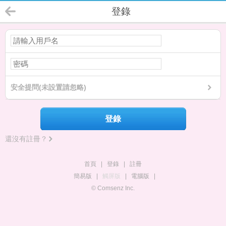
登錄
安全提問(未設置請忽略)
登錄
還沒有註冊？
首頁
|
登錄
|
註冊
簡易版
|
觸屏版
|
電腦版
|
© Comsenz Inc.