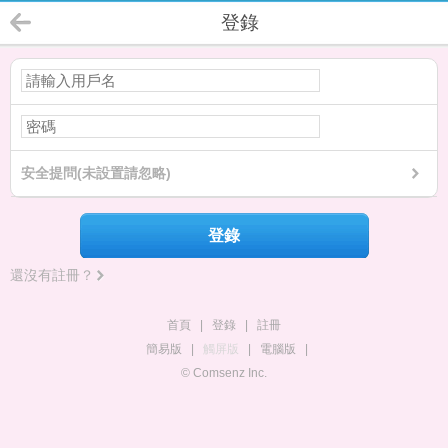
登錄
安全提問(未設置請忽略)
登錄
還沒有註冊？
首頁
|
登錄
|
註冊
簡易版
|
觸屏版
|
電腦版
|
© Comsenz Inc.