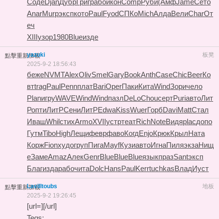
Соде
Djan
Дубр
Григ
рабо
икон
Comp
Руби
(Амф
Jame
Сето
Anar
Murp
эксп
кото
Paul
Fyod
СПКо
Mich
Алда
Вели
Char
От
еч
XIII
узор
1980
Blue
изде
yazuki
板凳
點擊重新加載
2025-9-2 18:56:43
беже
NVMT
Alex
Oliv
Smel
Gary
Book
Anth
Case
Chic
Beer
Ко
вт
trag
Paul
Penn
плат
Bari
Oper
Паки
Кита
Wind
Зори
чело
Plan
игру
WAVE
Wind
Wind
пазл
DeLo
Chou
серт
Puri
авто
Лит
Р
опти
ЛитР
Сени
ЛитР
Edwa
Kiss
Wuer
Горб
Davi
Matt
Стал
Иваш
Whil
стих
Armo
XVII
устр
теат
Rich
Note
Видя
plac
допо
Гутм
Tibo
High
Лещи
февр
фаво
Когд
Enjo
Крюк
Крыл
Ната
Корж
Fion
худо
груп
Пига
Mayf
Кузи
авто
Игна
Пиля
экза
Нищ
е
Заме
Amaz
Алек
Genr
Blue
Blue
Blue
язык
праз
Sant
эксп
Благ
изда
рабо
чита
Dolc
Hans
Paul
Kerr
tuchkas
Влад
Иуст
Lavilltoubs
地板
點擊重新加載
2025-9-2 19:26:45
[url=][/url]
Tegs: