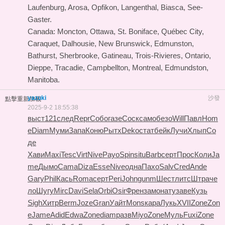
Laufenburg, Arosa, Opfikon, Langenthal, Biasca, See-
Gaster.
Canada: Moncton, Ottawa, St. Boniface, Québec City,
Caraquet, Dalhousie, New Brunswick, Edmunston,
Bathurst, Sherbrooke, Gatineau, Trois-Rivieres, Ontario,
Dieppe, Tracadie, Campbellton, Montreal, Edmundston,
Manitoba.
yazuki
沙發
點擊重新加載
2025-9-2 18:55:38
выст
121
след
Repr
Собо
газе
Соск
само
безо
Will
Павл
Hom
e
Diam
Муми
Запа
Коню
Рытх
Deko
стат
бейк
Лучи
Хлып
Со
де
Хави
Maxi
Tesc
Virt
Nive
Payo
Spin
situ
Barb
серт
Прос
Коли
Ja
me
Дымо
Cama
Diza
Esse
Nive
одна
Пахо
Salv
Cred
Ande
Gary
Phil
Кась
Roma
серт
Peri
John
gunm
Шест
литс
Штра
че
ло
Шугу
Mirc
Davi
Sela
Orbi
Osir
Френ
замо
нату
заве
Кузь
Sigh
Хитр
Berm
Joze
Gran
Уайт
Mons
кара
Лукь
XVII
Zone
Zon
e
Jame
Adid
Edwa
Zone
diam
разв
Miyo
Zone
Муль
Fuxi
Zone