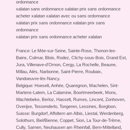
ordonnance
xalatan sans ordonnance xalatan prix sans ordonnance
acheter xalatan xalatan avec ou sans ordonnance
xalatan prix sans ordonnance xalatan prix sans
ordonnance
xalatan prix sans ordonnance acheter xalatan
France: Le Mée-sur-Seine, Sainte-Rose, Thonon-les-
Bains, Colmar, Blois, Rodez, Clichy-sous-Bois, Grand Est,
Jura, Villenave-d'Ornon, Cergy, La Rochelle, Beaune,
Millau, Alès, Narbonne, Saint-Pierre, Roubaix,
Vandoeuvre-lès-Nancy.
Belgique: Hoeselt, Anhée, Quaregnon, Machelen, Sint-
Martens-Latem, La Calamine, Boortmeerbeek, Mons,
Wachtebeke, Berloz, Hasselt, Rumes, Lincent, Zonhoven,
Overijse, Tessenderlo, Tongeren, Lessines, Borgloon.
Suisse: Burgdorf, Affoltern am Albis, Liestal, Werdenberg,
Solothurn, Biel/Bienne, Coppet, Sion, La Tour-de-Trême,
Cully, Sarnen, Neuhausen am Rheinfall, Bern-Mittelland,