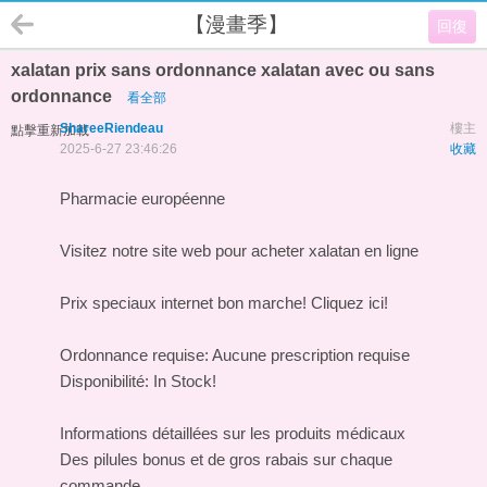
【漫畫季】
回復
xalatan prix sans ordonnance xalatan avec ou sans
ordonnance
看全部
ShareeRiendeau
樓主
點擊重新加載
2025-6-27 23:46:26
收藏
Pharmacie européenne
Visitez notre site web pour acheter xalatan en ligne
Prix speciaux internet bon marche! Cliquez ici!
Ordonnance requise: Aucune prescription requise
Disponibilité: In Stock!
Informations détaillées sur les produits médicaux
Des pilules bonus et de gros rabais sur chaque
commande