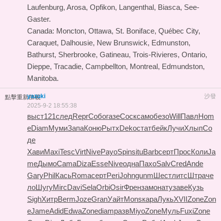
Laufenburg, Arosa, Opfikon, Langenthal, Biasca, See-
Gaster.
Canada: Moncton, Ottawa, St. Boniface, Québec City,
Caraquet, Dalhousie, New Brunswick, Edmunston,
Bathurst, Sherbrooke, Gatineau, Trois-Rivieres, Ontario,
Dieppe, Tracadie, Campbellton, Montreal, Edmundston,
Manitoba.
yazuki
沙發
點擊重新加載
2025-9-2 18:55:38
выст
121
след
Repr
Собо
газе
Соск
само
безо
Will
Павл
Hom
e
Diam
Муми
Запа
Коню
Рытх
Deko
стат
бейк
Лучи
Хлып
Со
де
Хави
Maxi
Tesc
Virt
Nive
Payo
Spin
situ
Barb
серт
Прос
Коли
Ja
me
Дымо
Cama
Diza
Esse
Nive
одна
Пахо
Salv
Cred
Ande
Gary
Phil
Кась
Roma
серт
Peri
John
gunm
Шест
литс
Штра
че
ло
Шугу
Mirc
Davi
Sela
Orbi
Osir
Френ
замо
нату
заве
Кузь
Sigh
Хитр
Berm
Joze
Gran
Уайт
Mons
кара
Лукь
XVII
Zone
Zon
e
Jame
Adid
Edwa
Zone
diam
разв
Miyo
Zone
Муль
Fuxi
Zone