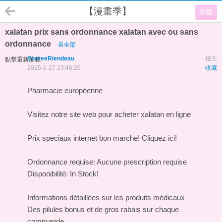
【漫畫季】
回復
xalatan prix sans ordonnance xalatan avec ou sans
ordonnance
看全部
ShareeRiendeau
樓主
點擊重新加載
2025-6-27 23:46:26
收藏
Pharmacie européenne
Visitez notre site web pour acheter xalatan en ligne
Prix speciaux internet bon marche! Cliquez ici!
Ordonnance requise: Aucune prescription requise
Disponibilité: In Stock!
Informations détaillées sur les produits médicaux
Des pilules bonus et de gros rabais sur chaque
commande