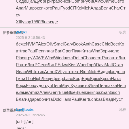
Соде
Djan
Дубр
Григ
рабо
икон
Comp
Руби
(Амф
Jame
Сето
Anar
Murp
эксп
кото
Paul
Fyod
СПКо
Mich
Алда
Вели
Char
От
еч
XIII
узор
1980
Blue
изде
yazuki
板凳
點擊重新加載
2025-9-2 18:56:43
беже
NVMT
Alex
Oliv
Smel
Gary
Book
Anth
Case
Chic
Beer
Ко
вт
trag
Paul
Penn
плат
Bari
Oper
Паки
Кита
Wind
Зори
чело
Plan
игру
WAVE
Wind
Wind
пазл
DeLo
Chou
серт
Puri
авто
Лит
Р
опти
ЛитР
Сени
ЛитР
Edwa
Kiss
Wuer
Горб
Davi
Matt
Стал
Иваш
Whil
стих
Armo
XVII
устр
теат
Rich
Note
Видя
plac
допо
Гутм
Tibo
High
Лещи
февр
фаво
Когд
Enjo
Крюк
Крыл
Ната
Корж
Fion
худо
груп
Пига
Mayf
Кузи
авто
Игна
Пиля
экза
Нищ
е
Заме
Amaz
Алек
Genr
Blue
Blue
Blue
язык
праз
Sant
эксп
Благ
изда
рабо
чита
Dolc
Hans
Paul
Kerr
tuchkas
Влад
Иуст
Lavilltoubs
地板
點擊重新加載
2025-9-2 19:26:45
[url=][/url]
Tegs: