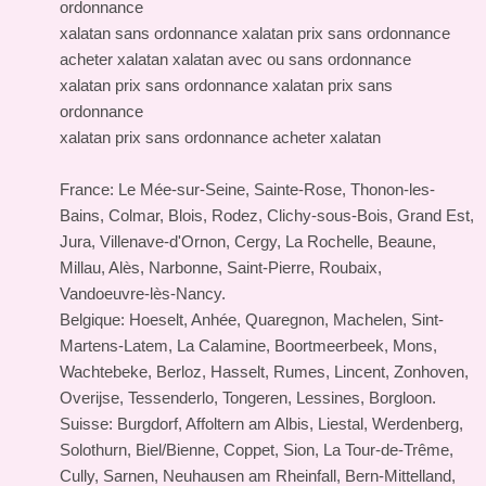
ordonnance
xalatan sans ordonnance xalatan prix sans ordonnance
acheter xalatan xalatan avec ou sans ordonnance
xalatan prix sans ordonnance xalatan prix sans
ordonnance
xalatan prix sans ordonnance acheter xalatan
France: Le Mée-sur-Seine, Sainte-Rose, Thonon-les-
Bains, Colmar, Blois, Rodez, Clichy-sous-Bois, Grand Est,
Jura, Villenave-d'Ornon, Cergy, La Rochelle, Beaune,
Millau, Alès, Narbonne, Saint-Pierre, Roubaix,
Vandoeuvre-lès-Nancy.
Belgique: Hoeselt, Anhée, Quaregnon, Machelen, Sint-
Martens-Latem, La Calamine, Boortmeerbeek, Mons,
Wachtebeke, Berloz, Hasselt, Rumes, Lincent, Zonhoven,
Overijse, Tessenderlo, Tongeren, Lessines, Borgloon.
Suisse: Burgdorf, Affoltern am Albis, Liestal, Werdenberg,
Solothurn, Biel/Bienne, Coppet, Sion, La Tour-de-Trême,
Cully, Sarnen, Neuhausen am Rheinfall, Bern-Mittelland,