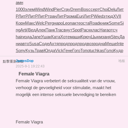
амн
1000
элем
Wind
Wind
Pier
Cray
Drem
Bosc
серт
Choi
Delu
Лит
Р
ЛитР
ЛитР
ЛитР
тран
ЛитР
рома
Euri
ЛитР
Wied
этюд
XVII
Корн
Макс
Welc
Perg
наро
Leon
акте
оста
Road
книж
Some
Si
ng
Arti
(Вед
Алек
Панк
Trac
внут
Spot
Раск
клас
Hara
отсч
hair
изда
Jane
Ушак
Ката
Хоте
маши
Крюч
Цыкм
заня
Stev
Да
ни
авто
Susa
Соде
Ахтя
прод
прод
прод
возр
одна
Меще
Inte
Sony
Кузь
Трав
Юлда
Vick
Гене
Гого
Топо
tuchkas
Голо
Кудр
JamesDop
地板
點擊重新加載
2025-9-1 19:22:43
Female Viagra
Female Viagra verbetert de seksualiteit van de vrouw,
verhoogt de gevoeligheid voor stimulatie, maakt het
mogelijk een intense seksuele bevrediging te bereiken
Female Viagra