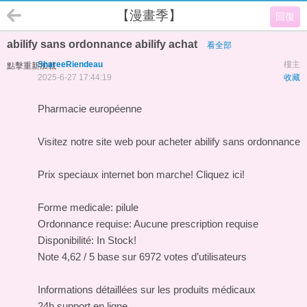
【漫畫季】
回復
abilify sans ordonnance abilify achat
看全部
ShareeRiendeau
樓主
點擊重新加載
2025-6-27 17:44:19
收藏
Pharmacie européenne
Visitez notre site web pour acheter abilify sans ordonnance
Prix speciaux internet bon marche! Cliquez ici!
Forme medicale: pilule
Ordonnance requise: Aucune prescription requise
Disponibilité: In Stock!
Note 4,62 / 5 base sur 6972 votes d’utilisateurs
Informations détaillées sur les produits médicaux
24h support en ligne