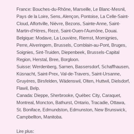
France: Bouches-du-Rhône, Marseille, Le Blanc-Mesnil,
Pays de la Loire, Sens, Alençon, Pontoise, La Celle-Saint-
Cloud, Alfortville, Nièvre, Bezons, Sainte-Anne, Saint-
Martin-d'Hères, Rezé, Saint-Ouen-l'Aumône, Douai.
Belgique: Modave, La Louvière, Riemst, Momignies,
Perre, Alveringem, Brussels, Comblain-au-Pont, Bruges,
Soignies, Sint-Truiden, Diepenbeek, Brussels-Capital
Region, Herstal, Bree, Borgloon.
Suisse: Werdenberg, Sarnen, Bassersdorf, Schaffhausen,
Küsnacht, Saint-Prex, Val-de-Travers, Saint-Ursanne,
Gruyères, Birsfelden, Wädenswil, Olten, Huttwil, Dielsdorf,
Flawil, Belp.
Canada: Dieppe, Sherbrooke, Québec City, Caraquet,
Montreal, Moncton, Bathurst, Ontario, Tracadie, Ottawa,
St. Boniface, Edmundston, Edmunston, New Brunswick,
Campbellton, Manitoba.
Lire plus: