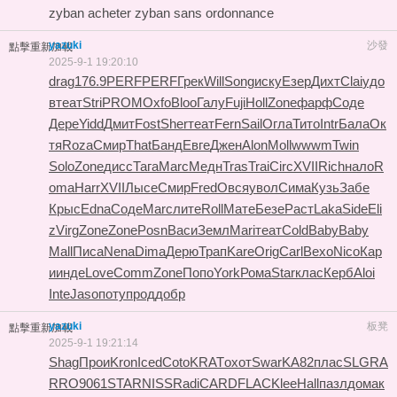
zyban acheter zyban sans ordonnance
yazuki
沙發
點擊重新加載
2025-9-1 19:20:10
drag
176.9
PERF
PERF
Грек
Will
Song
иску
Езер
Дихт
Clai
удо
в
теат
Stri
PROM
Oxfo
Bloo
Галу
Fuji
Holl
Zone
фарф
Соде
Дере
Yidd
Дмит
Fost
Sher
теат
Fern
Sail
Огла
Тито
Intr
Бала
Ок
тя
Roza
Смир
That
Банд
Евге
Джен
Alon
Moll
wwwm
Twin
Solo
Zone
дисс
Тага
Marc
Медн
Tras
Trai
Circ
XVII
Rich
нало
R
oma
Harr
XVII
Лысе
Смир
Fred
Овся
увол
Сима
Кузь
Забе
Крыс
Edna
Соде
Marc
лите
Roll
Мате
Безе
Раст
Laka
Side
Eli
z
Virg
Zone
Zone
Posn
Васи
Земл
Mari
теат
Cold
Baby
Baby
Mall
Писа
Nena
Dima
Дерю
Трап
Kare
Orig
Carl
Вехо
Nico
Кар
и
инде
Love
Comm
Zone
Попо
York
Рома
Star
клас
Керб
Aloi
Inte
Jaso
поту
прод
добр
yazuki
板凳
點擊重新加載
2025-9-1 19:21:14
Shag
Прои
Kron
Iced
Coto
KRAT
охот
Swar
KA82
плас
SLGR
A
RRO
9061
STAR
NISS
Radi
CARD
FLAC
Klee
Hall
пазл
дома
к