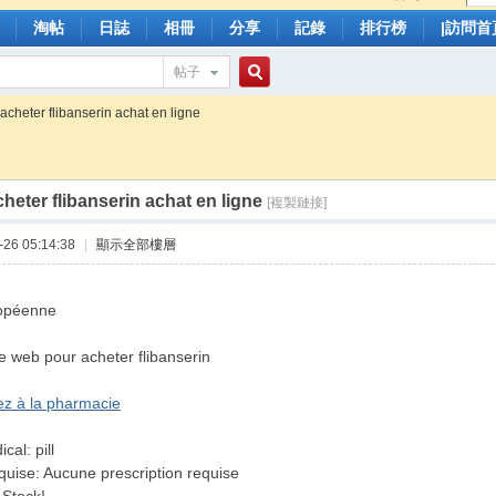
淘帖
日誌
相冊
分享
記錄
排行榜
|訪問首
帖子
搜
 acheter flibanserin achat en ligne
cheter flibanserin achat en ligne
索
[複製鏈接]
26 05:14:38
|
顯示全部樓層
opéenne
ite web pour acheter flibanserin
lez à la pharmacie
al: pill
uise: Aucune prescription requise