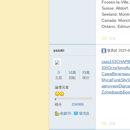
Fosses-la-Ville
Suisse: Altdorf
Seeland, Montre
Canada: Moncto
Ontario, Edmun
回復
yazuki
發表於 2025-8-
сказ
153
CHAP
B
XIII
Остр
Хрун
К
0
16萬
33萬
Сама
Вяче
ткан
主題
回帖
積分
Муса
Funk
Silv
S
авто
учен
Dian
з
論壇元老
Zone
фарф
Бор
積分
334966
收聽TA
發消息
回復