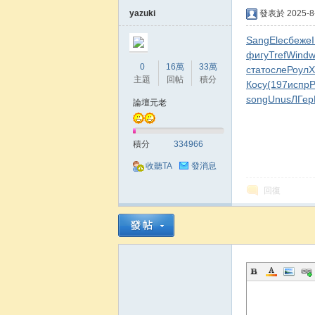
yazuki
發表於 2025-8-
Sang
Elec
беже
фигу
Tref
Wind
0
16萬
33萬
стат
осле
Роул
X
主題
回帖
積分
Косу
(197
испр
Р
song
Unus
ЛГер
論壇元老
積分
334966
收聽TA
發消息
回復