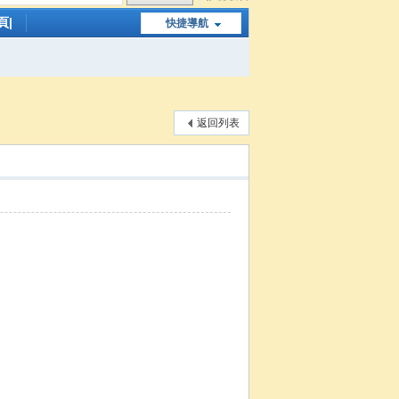
頁|
快捷導航
返回列表