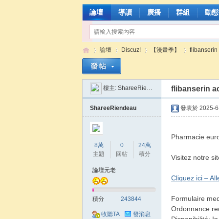
論壇
導讀
廣播
群組
動態
論壇
Discuz!
【漫畫季】
flibanserin
樓主:
ShareeRiendeau
flibanserin a
張
»
›
›
›
ShareeRiendeau
發表於 2025-6-
Pharmacie eur
8萬
0
24萬
主題
回帖
積分
Visitez notre s
論壇元老
Cliquez ici – Al
含
Formulaire medic
積分
243844
Ordonnance req
收聽TA
發消息