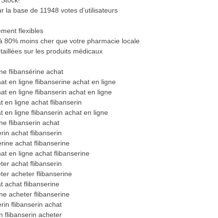
n Stock!
ur la base de 11948 votes d’utilisateurs
ment flexibles
'à 80% moins cher que votre pharmacie locale
taillées sur les produits médicaux
ine flibansérine achat
at en ligne flibanserine achat en ligne
at en ligne flibanserin achat en ligne
t en ligne achat flibanserin
t en ligne flibanserin achat en ligne
ne flibanserin achat
rin achat flibanserin
erine achat flibanserine
hat en ligne achat flibanserine
ter achat flibanserin
eter acheter flibanserine
t achat flibanserine
ine acheter flibanserine
rin flibanserin achat
n flibanserin acheter