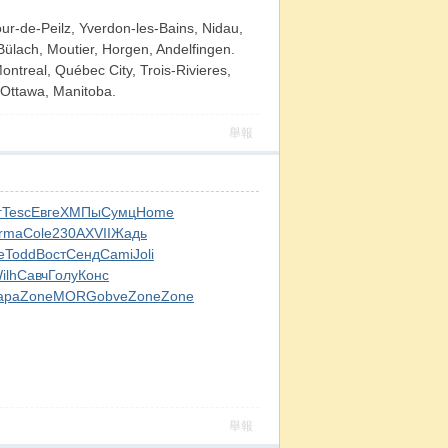
our-de-Peilz, Yverdon-les-Bains, Nidau,
 Bülach, Moutier, Horgen, Andelfingen.
ntreal, Québec City, Trois-Rivieres,
 Ottawa, Manitoba.
舉報
г
Tesc
Евге
ХМПы
Сумц
Home
rma
Cole
230A
XVII
Жадь
е
Todd
Вост
Сенд
Cami
Joli
ilh
Савч
Голу
Конс
ара
Zone
MORG
obve
Zone
Zone
舉報