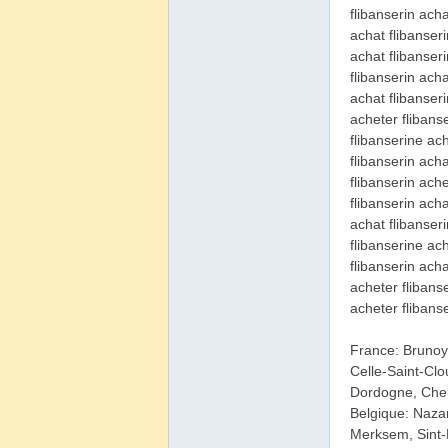
flibanserin acha
achat flibanseri
achat flibanseri
flibanserin acha
achat flibanseri
acheter flibanse
flibanserine ac
flibanserin acha
flibanserin ache
flibanserin acha
achat flibanser
flibanserine ach
flibanserin acha
acheter flibanse
acheter flibans
France: Brunoy,
Celle-Saint-Clo
Dordogne, Cher
Belgique: Naza
Merksem, Sint-