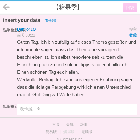
【糖果季】
回復
insert your data
看全部
Danilo41Q
樓主
點擊重新加載
前天 00:22
收藏
Guten Tag, ich bin zufällig auf dieses Thema gestoßen und
ich möchte sagen, dass das Thema hervorragend
beschrieben ist. Ich selbst renoviere seit kurzem die
Einrichtung neu zu und solche Tipps sind echt hilfreich.
Einen schönen Tag euch allen.
Wertvoller Beitrag. Ich kann aus eigener Erfahrung sagen,
dass die richtige Farbgebung wirklich einen Unterschied
macht. Gut Ding will Weile haben.
點擊重新加載
首頁
|
登錄
|
註冊
簡易版
|
觸屏版
|
電腦版
|
© Comsenz Inc.