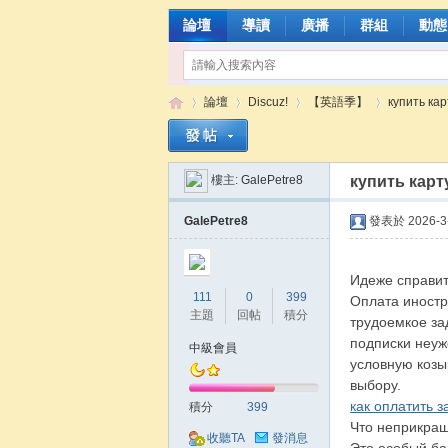
論壇
導讀
廣播
群組
動態
論壇
Discuz!
【英語季】
купить ка
樓主:
GalePetre8
купить карт
張
»
›
›
›
GalePetre8
發表於 2026-3-
Идеже справит
111
0
399
Оплата иностра
主題
回帖
積分
трудоемкое за
подписки неуж
中級會員
условную козы
выбору.
含
как оплатить 
積分
399
Что неприкраш
收聽TA
發消息