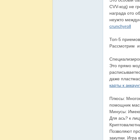
Это особый бан
CVV-код) не гр
награда ото о
неужто между
crunchyroll
Топ-5 приемов
韻
Рассмотрим им
Специализиров
Это прямо мод
расписываетес
даже пластмас
карты к аккаун
Плюсы: Многок
помощник мас
Минусы: Имеют
Для ась? к ли
Криптовалютные
Позволяют про
закупки. Игра