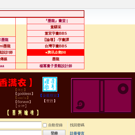
『墨龍』畫堂 |
童驛采
篁宮字畫BBS
.E墨龍
【論壇】-字畫譚
sml墨龍
台灣字畫BBS
觀設計師
●腾讯企鹅98
傳媒
墨龍
iaa
楊冪量子景觀設計師
自動登錄
找回密碼
登錄
註冊發言