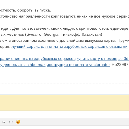
стность, обороты выпуска.
тоянство направленности криптовалют, никак не все нужное серви
? идет: Для пользователей, своих людях с криптовалютой, единовр
ых жестянок (Swear of Georgia, Тинькофф Казахстан)
лом в иностранном жестянке с дальнейшим выпуском карты. Пружи
верия.
лучший сервис для оплаты зарубежных сервисов с отзывами
ограничения платы зарубежных сервисов
купить карту с помощью 3d
у для оплаты в hbo max
инструкция по оплате vectornator
6e2399