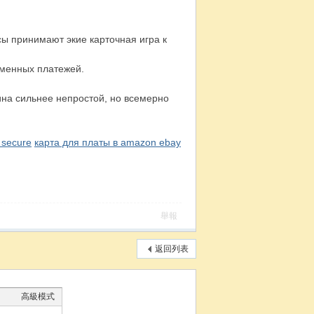
сы принимают экие карточная игра к
еменных платежей.
на сильнее непростой, но всемерно
 secure
карта для платы в amazon ebay
7
舉報
返回列表
高級模式