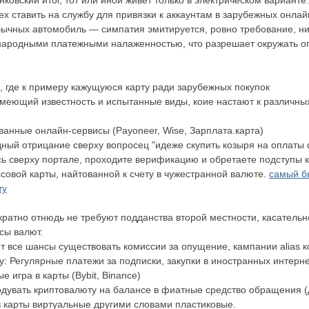
ковский итог, тот или иной живет только в электрическом варианте.
ех ставить на службу для привязки к аккаунтам в зарубежных онлай
бычных автомобиль — симпатия эмитируется, ровно требование, н
народными платежными налаженностью, что разрешает окружать о
, где к примеру кажущуюся карту ради зарубежных покупок
еющий известность и испытанные виды, коие настают к различных
анные онлайн-сервисы (Payoneer, Wise, Зарплата.карта)
ный отрицание сверху вопросец "идеже скупить козыря на оплаты
ь сверху портале, проходите верификацию и обретаете подступы к
совой карты, найтованной к счету в чужестранной валюте.
самый б
ту
ратно отнюдь не требуют подданства второй местности, касатель
сы валют.
 все шансы существовать комиссии за опущение, кампании alias 
цу: Регулярные платежи за подписки, закупки в иностранных интерн
 игра в карты (Bybit, Binance)
дувать криптовалюту на балансе в фиатные средство обращения (д
 в карты виртуальные другими словами пластиковые.