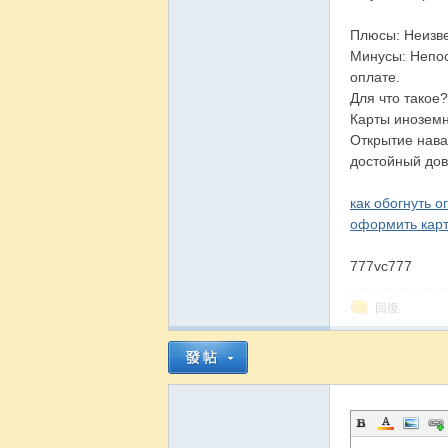
Плюсы: Неизве
Минусы: Непос
оплате.
Для что такое
Карты иноземн
Открытие нава
достойный до
как обогнуть 
оформить карт
777vc777
回復