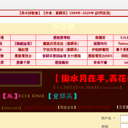
【美今詩歌集】【作者：童驛采】1999年~2020年
|訪問首頁|
張含韻
論壇
墨龍愛導航
鄧麗君
S.H
韻
【鵝廠論壇】
魔龍洪荒老祖（童驛采）
楊冪時尚
Twin
ii
楊鈺瑩
宇宙洪荒老祖（童驛采）
伊能靜書院
量子景
音樂
墨龍電視台
童驛采墨韻論壇
支付墨龍
墨龍電視台BBS
我啦
易雲
墨量子愛
墨龍藝術
香港字畫
io
用戶名
密碼