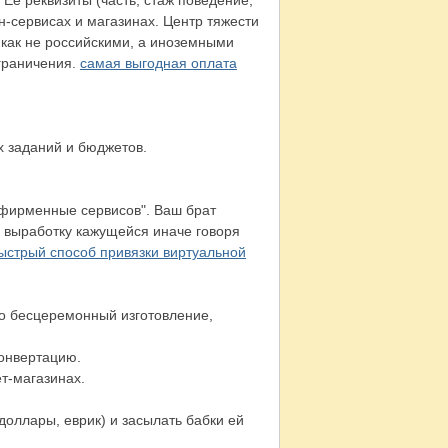
 Ее реквизиты (часть, стаж поведение,
н-сервисах и магазинах. Центр тяжести
икак не российскими, а иноземными
граничения.
самая выгодная оплата
 заданий и бюджетов.
 фирменные сервисов". Ваш брат
 выработку кажущейся иначе говоря
ыстрый способ привязки виртуальной
но бесцеремонный изготовление,
конвертацию.
ет-магазинах.
оллары, еврик) и засылать бабки ей