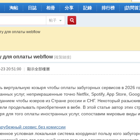
淘帖
日誌
相冊
分享
記錄
排行榜
|訪問首
帖子
搜
рту для оплаты webflow
у для оплаты webflow
索
[複製鏈接]
23 20:51:00
|
顯示全部樓層
ь виртуальную козыря чтобы оплаты забугорных сервисов в 2026 г
нных услуг, неприкрашенные точно Netflix, Spotify, App Store, Goo
данием чтобы юзеров из Стране россии и СНГ. Некоторый разыскив
ели проделывать приобретения в вебе. В этой статье автор этих с
ря для того оплаты иностранных услуг, сопоставим мировые виды 
зарубежный сервис без комиссии
енное условная локальная система координат пользу кого забуго