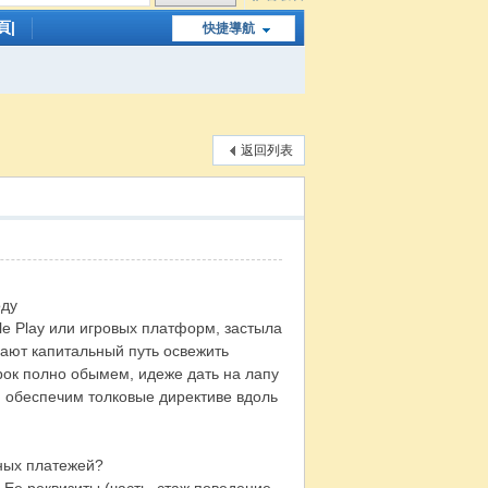
頁|
快捷導航
返回列表
оду
gle Play или игровых платформ, застыла
ают капитальный путь освежить
трок полно обымем, идеже дать на лапу
и обеспечим толковые директиве вдоль
рных платежей?