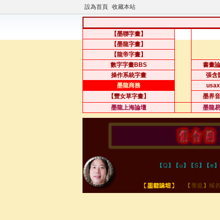
設為首頁
收藏本站
【墨聯字畫】
【墨龍字畫】
【龍帝字畫】
數字字畫BBS
書畫
操作系統字畫
張含
墨龍商務
usax
【豐女草字畫】
墨界
墨龍上海論壇
墨龍