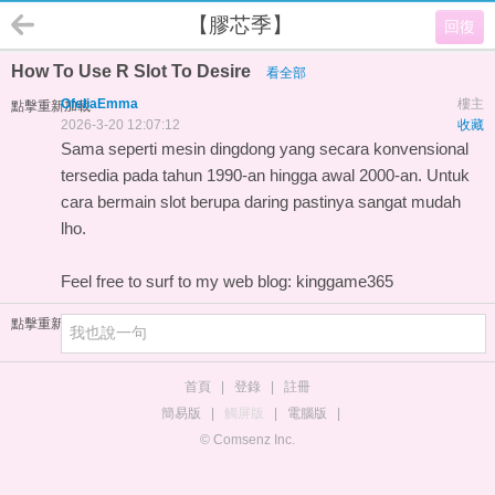
【膠芯季】
回復
How To Use R Slot To Desire
看全部
OfeliaEmma
樓主
點擊重新加載
2026-3-20 12:07:12
收藏
Sama seperti mesin dingdong yang secara konvensional
tersedia pada tahun 1990-an hingga awal 2000-an. Untuk
cara bermain slot berupa daring pastinya sangat mudah
lho.
Feel free to surf to my web blog:
kinggame365
點擊重新加載
首頁
|
登錄
|
註冊
簡易版
|
觸屏版
|
電腦版
|
© Comsenz Inc.