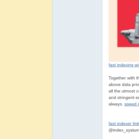
韻
fast indexing 
Together with th
above data priv
all the utmost 
and stringent e
always.
speed i
fast indexer lin
@index_systu