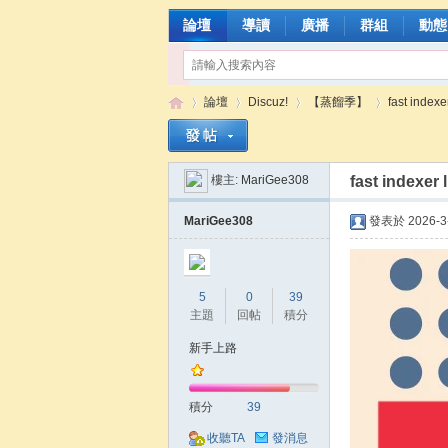
論壇
導讀
廣播
群組
動態
論壇
Discuz!
【蒸餾季】
fast indexe
樓主:
MariGee308
fast indexer 
張
»
›
›
›
MariGee308
發表於 2026-3-
5
0
39
主題
回帖
積分
新手上路
含
積分
39
收聽TA
發消息