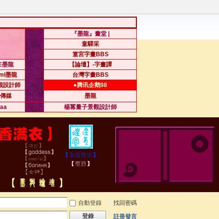
『墨龍』畫堂 |
童驛采
篁宮字畫BBS
.E墨龍
【論壇】-字畫譚
sml墨龍
台灣字畫BBS
觀設計師
●腾讯企鹅98
傳媒
墨龍
iaa
楊冪量子景觀設計師
自動登錄
找回密碼
登錄
註冊發言