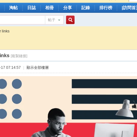
淘帖
日誌
相冊
分享
記錄
排行榜
|訪問首
帖子
搜
r links
links
索
[複製鏈接]
17 07:14:57
|
顯示全部樓層