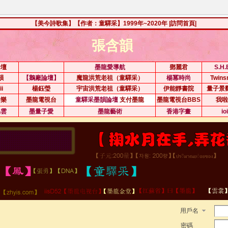
【美今詩歌集】【作者：童驛采】1999年~2020年
|訪問首頁|
張含韻
論壇
墨龍愛導航
鄧麗君
S.H
韻
【鵝廠論壇】
魔龍洪荒老祖（童驛采）
楊冪時尚
Twin
ii
楊鈺瑩
宇宙洪荒老祖（童驛采）
伊能靜書院
量子景
音樂
墨龍電視台
童驛采墨韻論壇
支付墨龍
墨龍電視台BBS
我啦
易雲
墨量子愛
墨龍藝術
香港字畫
io
用戶名
密碼