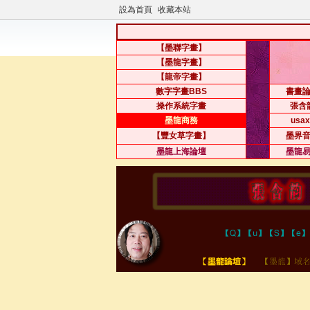
設為首頁
收藏本站
【墨聯字畫】
【墨龍字畫】
【龍帝字畫】
數字字畫BBS
書畫
操作系統字畫
張含
墨龍商務
usax
【豐女草字畫】
墨界
墨龍上海論壇
墨龍