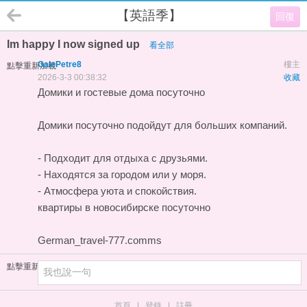
【英語季】
回復
Im happy I now signed up
看全部
GalePetre8
樓主
點擊重新加載
2026-3-3 00:38:32
收藏
Домики и гостевые дома посуточно
Домики посуточно подойдут для больших компаний.
- Подходит для отдыха с друзьями.
- Находятся за городом или у моря.
- Атмосфера уюта и спокойствия.
квартиры в новосибирске посуточно
German_travel-777.comms
點擊重新加載
首頁
|
登錄
|
註冊