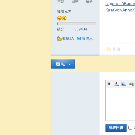
主題
回帖
積分
зада
альб
Вино
Каза
Volv
Anno
К
論壇元老
積分
339434
收聽TA
發消息
回復
發表回復