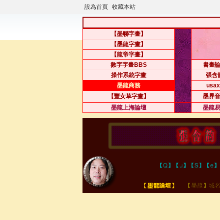
設為首頁
收藏本站
【墨聯字畫】
【墨龍字畫】
【龍帝字畫】
數字字畫BBS
書畫
操作系統字畫
張含
墨龍商務
usax
【豐女草字畫】
墨界
墨龍上海論壇
墨龍