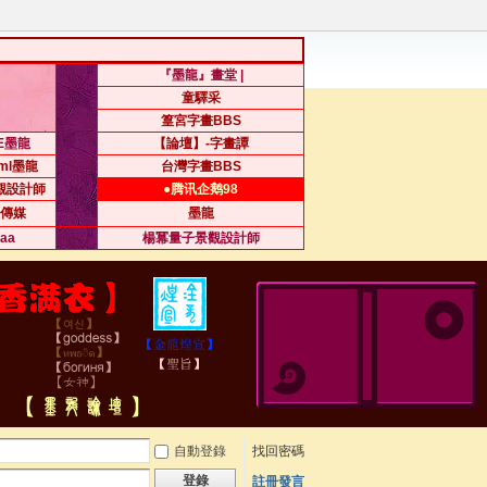
『墨龍』畫堂 |
童驛采
篁宮字畫BBS
.E墨龍
【論壇】-字畫譚
sml墨龍
台灣字畫BBS
觀設計師
●腾讯企鹅98
傳媒
墨龍
iaa
楊冪量子景觀設計師
自動登錄
找回密碼
登錄
註冊發言