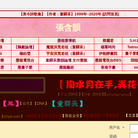
【美今詩歌集】【作者：童驛采】1999年~2020年
|訪問首頁|
張含韻
論壇
墨龍愛導航
鄧麗君
S.H
韻
【鵝廠論壇】
魔龍洪荒老祖（童驛采）
楊冪時尚
Twin
ii
楊鈺瑩
宇宙洪荒老祖（童驛采）
伊能靜書院
量子景
音樂
墨龍電視台
童驛采墨韻論壇
支付墨龍
墨龍電視台BBS
我啦
易雲
墨量子愛
墨龍藝術
香港字畫
io
用戶名
密碼