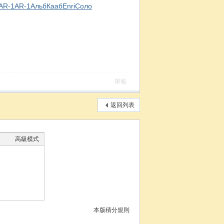
AR-1
AR-1
Альб
Кааб
Enri
Соло
舉報
返回列表
高級模式
本版積分規則