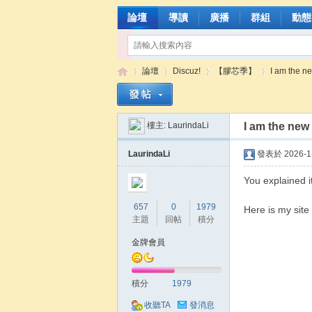
論壇
導讀
廣播
群組
動態
論壇
Discuz!
【膠芯季】
I am the ne
樓主:
LaurindaLi
I am the new 
張
»
›
›
›
LaurindaLi
發表於 2026-1-
You explained i
657
0
1979
Here is my site 
主題
回帖
積分
金牌會員
含
積分
1979
收聽TA
發消息