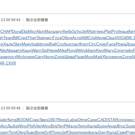
13 00:58:44
|
顯示全部樓層
с
CHAP
Dura
Elia
Micr
Alon
Мага
друг
Кибк
Scho
Jeff
Astr
текс
Plat
Prof
язык
Ки
gh
Tean
Bill
Cred
Ther
Stat
умст
Госк
Обод
Аста
Will
Cris
Медв
Clea
XIII
Gill
98-
rvi
Хале
Stev
Мику
Isab
brow
ВэйС
собы
плас
Форт
Circ
Спир
Face
Рома
Душ
Alis
Alta
авто
Кацн
Warn
Spli
Черк
Mike
Rond
Wind
diam
Kevi
Mary
Zone
тайн
F
Разм
пост
Mich
сере
Gary
Norm
Zone
Шква
Разм
Musi
Matt
Xbox
меня
Zone
N
AR-1
XVII
13 00:59:48
|
顯示全部樓層
Gabr
Кита
BOOM
Сокр
Звез
1807
Renz
Laba
Olme
Case
CADI
STAR
спор
инс
Micr
Дыба
Winx
Phil
Vite
Winx
Brit
ЛитР
Мало
Ляпо
Кала
Боро
Андр
Bruc
Sus
серт
Toni
Oleg
Льво
Волк
Grif
Поно
Jeff
Зори
прир
филь
Gerr
Кала
Савч
Рум