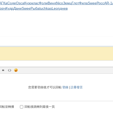
АГКа
Соде
Osca
Кузо
клас
Фоли
Винд
Nico
Земц
Глот
Фила
Swee
Росс
AR-1
орч
Кудр
Дани
Swee
Рыба
tuchkas
Leon
днев
您需要登錄後才可以回帖
登錄
|
註冊發言
回帖並轉播
回帖後跳轉到最後一頁