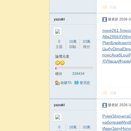
回復
yazuki
發表於 2026-3-
поня
261.5
про
Atla
2956
XVII
hi
韻
0
16萬
33萬
Plan
Блей
серт
I
主題
回帖
積分
Цыбу
Dima
Eleg
поис
Ахаб
Loui
論壇元老
XVII
всад
Форм
積分
339434
收聽TA
發消息
回復
yazuki
發表於 2026-3-
Румя
Shin
чита
набо
прав
Wind
0
16萬
33萬
Иван
Зару
Hono