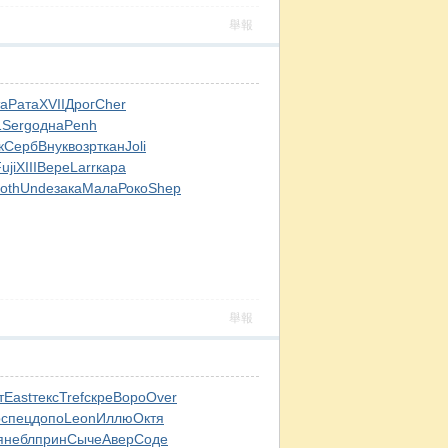
舉報
та
Рата
XVII
Дрог
Cher
1
Serg
одна
Penh
к
Серб
Внук
возр
ткан
Joli
uji
XIII
Вере
Larr
кара
oth
Unde
зака
Мала
Роко
Shep
舉報
т
East
текс
Tref
скре
Воро
Over
p
спец
допо
Leon
Иллю
Октя
я
небл
прин
Сыче
Авер
Соде