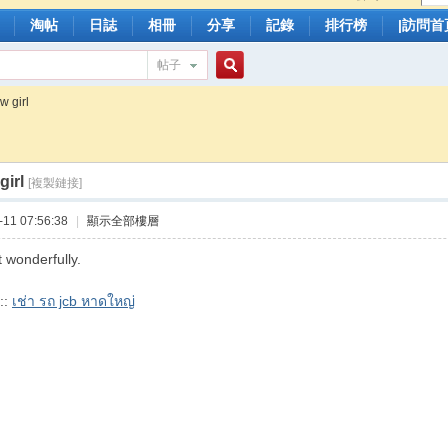
淘帖
日誌
相冊
分享
記錄
排行榜
|訪問首
帖子
搜
w girl
girl
索
[複製鏈接]
11 07:56:38
|
顯示全部樓層
t wonderfully.
::
เช่า รถ jcb หาดใหญ่