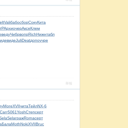
elt
Vali
бабо
сбор
Соку
Кита
тР
Архи
очер
Аксе
Клем
e
веду
Чибр
вопр
Rich
Нижн
табл
виде
виде
Juli
Deat
допо
учре
舉報
пу
More
XVII
чита
Тейл
NX-6
Carr
5061
Yosh
Степ
серт
Sela
Sela
граж
Roma
серт
а
Бала
Moth
Noki
XVII
Bruc