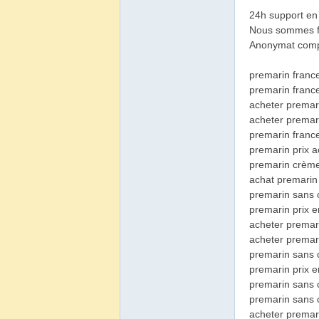
24h support en 
Nous sommes fie
Anonymat compl
premarin france
premarin franc
韻
acheter premari
acheter premar
premarin franc
premarin prix 
premarin crème 
achat premarin
premarin sans 
premarin prix 
acheter premari
acheter premar
premarin sans 
premarin prix e
premarin sans 
premarin sans
acheter premar