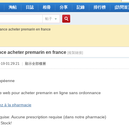
淘帖
日誌
相冊
分享
記錄
排行榜
|訪問首
帖子
搜
rance acheter premarin en france
nce acheter premarin en france
索
[複製鏈接]
19 01:29:21
|
顯示全部樓層
opéenne
ite web pour acheter premarin en ligne sans ordonnance
lez à la pharmacie
uise: Aucune prescription requise (dans notre pharmacie)
n Stock!