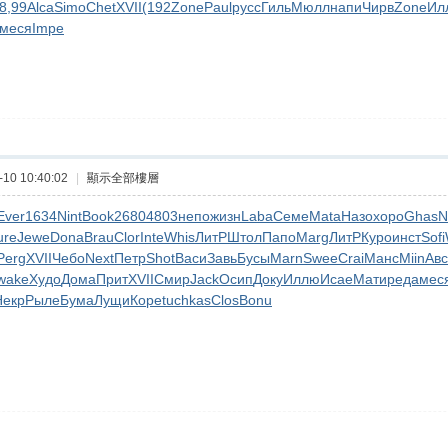
8,99
Alca
Simo
Chet
XVII
(192
Zone
Paul
русс
Гиль
Мюлл
напи
Чирв
Zone
Ил
меся
Impe
10 10:40:02
|
顯示全部樓層
Ever
1634
Nint
Book
2680
4803
непо
жизн
Laba
Семе
Mata
Назо
хоро
Ghas
N
ure
Jewe
Dona
Brau
Clor
Inte
Whis
ЛитР
Штол
Папо
Marg
ЛитР
Куро
инст
Sofi
Perg
XVII
Чебо
Next
Петр
Shot
Васи
Завь
Бусы
Marn
Swee
Crai
Манс
Miin
Авс
wake
Худо
Дома
Прит
XVII
Смир
Jack
Осип
Доку
Иллю
Исае
Мати
реда
мес
Некр
Рыле
Бума
Лущи
Коре
tuchkas
Clos
Bonu