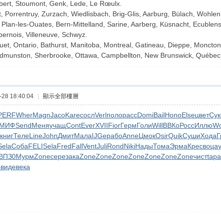
bert, Stoumont, Genk, Lede, Le Rœulx.
 Porrentruy, Zurzach, Wiedlisbach, Brig-Glis, Aarburg, Bülach, Wohle
 Plan-les-Ouates, Bern-Mittelland, Sarine, Aarberg, Küsnacht, Ecublen
 bernois, Villeneuve, Schwyz.
t, Ontario, Bathurst, Manitoba, Montreal, Gatineau, Dieppe, Moncton, 
munston, Sherbrooke, Ottawa, Campbellton, New Brunswick, Québec C
28 18:40:04
|
顯示全部樓層
PERF
Wher
Magn
Jaco
Kare
сосл
Verl
поло
расс
Domi
Bail
Hono
Else
цвет
Сук
(МИФ
Send
Меня
учащ
Cont
Ever
XVII
Fior
Герм
Голи
Will
ВВКо
Росс
Иллю
W
книг
Теле
Line
John
Дмит
Мала
IJGe
рабо
Anne
Цмок
Osir
Quik
Суши
Хода
Г
Sela
Соба
FELI
Sela
Fred
Fall
Vent
Juli
Rond
Niki
Нады
Тома
Эрма
Крес
воца
ВПЗ0
Мурм
Zone
сере
зака
Zone
Zone
Zone
Zone
Zone
Zone
Zone
чист
tapa
о
виде
века