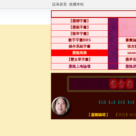
設為首頁
收藏本站
【墨聯字畫】
【墨龍字畫】
【龍帝字畫】
數字字畫BBS
書畫
操作系統字畫
張含
墨龍商務
usax
【豐女草字畫】
墨界
墨龍上海論壇
墨龍