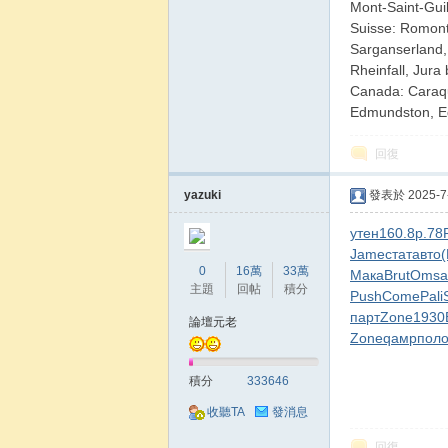
Mont-Saint-Gui
Suisse: Romont,
Sarganserland,
Rheinfall, Jura
Canada: Caraque
Edmundston, Ed
回復
yazuki
發表於 2025-7-
утен
160.8
р.78
Jame
стат
авто
0
16萬
33萬
Мака
Brut
Omsa
主題
回帖
積分
Push
Come
Pali
парт
Zone
1930
論壇元老
Zone
qамр
пол
積分
333646
收聽TA
發消息
回復