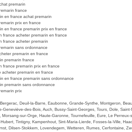
achat premarin
remarin france
in en france achat premarin
remarin prix en france
n en france premarin prix en france
n france acheter premarin en france
n france acheter premarin
premarin sans ordonnance
cheter premarin en france
in premarin france
n france premarin prix en france
e acheter premarin en france
in en france premarin sans ordonnance
in premarin sans ordonnance
remarin prix
 Bergerac, Deuil-la-Barre, Eaubonne, Grande-Synthe, Montgeron, Beaun
e-Geneviève-des-Bois, Auch, Bussy-Saint-Georges, Tours, Dole, Saint-
 Morsang-sur-Orge, Haute-Garonne, Tournefeuille, Eure, Le Perreux-s
-Hubert, Tintigny, Kampenhout, Sint-Maria-Lierde, Fosses-la-Ville, Haac
mst, Dilsen-Stokkem, Lovendegem, Wetteren, Rumes, Cerfontaine, Zwe