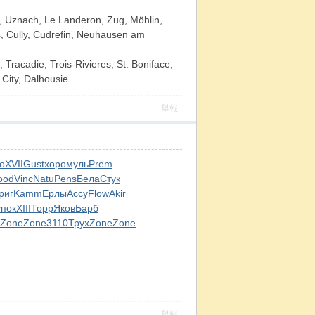
n, Uznach, Le Landeron, Zug, Möhlin,
s, Cully, Cudrefin, Neuhausen am
Tracadie, Trois-Rivieres, St. Boniface,
ity, Dalhousie.
舉報
о
XVII
Gust
хоро
муль
Prem
ood
Vinc
Natu
Pens
Бела
Стук
риг
Kamm
Ерлы
Ассу
Flow
Akir
упок
XIII
Торр
Яков
Барб
Zone
Zone
3110
Трух
Zone
Zone
舉報