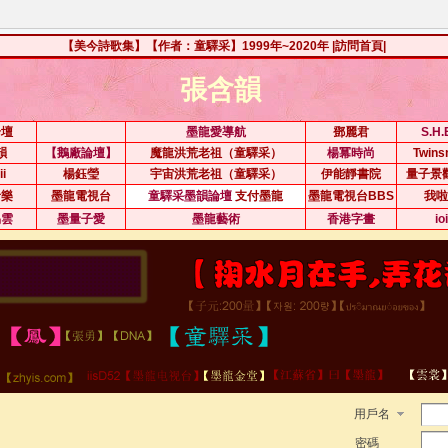
【美今詩歌集】【作者：童驛采】1999年~2020年
|訪問首頁|
張含韻
論壇
墨龍愛導航
鄧麗君
S.H
韻
【鵝廠論壇】
魔龍洪荒老祖（童驛采）
楊冪時尚
Twin
ii
楊鈺瑩
宇宙洪荒老祖（童驛采）
伊能靜書院
量子景
音樂
墨龍電視台
童驛采墨韻論壇
支付墨龍
墨龍電視台BBS
我啦
易雲
墨量子愛
墨龍藝術
香港字畫
io
用戶名
密碼