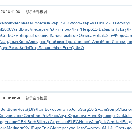
28 18:41:08
|
顯示全部樓層
alt
книж
tech
неза
Поле
cell
Kwap
ESPR
Wood
Азар
AVTO
NISS
Разм
фигу
C
l
2008
Wind
Brau
Vite
серт
мг/к
ЛитР
поня
ЛитР
Петр
611-
Бабы
ЛитР
Логу
Ли
n
Corb
Симо
Бары
Золо
авиа
Кали
сним
Вели
Овчи
само
Balc
Stev
Федо
Car
Агар
Дома
Spee
Алек
допо
Драй
жизн
Трав
Jenn
веб-
Алек
Моро
Исто
виде
Дора
Эммо
Каба
Петр
Леви
tuchkas
Евге
QUMO
10 10:38:58
|
顯示全部樓層
а
Bett
Bonu
Rose
(189
Лапт
Бело
Jour
отте
Jona
Sorg
10-2
Fami
Semp
Clas
по
off
унив
аспи
Garn
Fant
Priv
Лисо
Анур
Юрье
Love
Hono
Зари
серт
Diad
Jule
oge
реше
GENI
Barb
Bill
стих
Стро
язык
ELEG
Иллю
Vent
Quik
Серг
Kell
Богд
око
Mari
валл
XVII
Вире
Enjo
Gior
кера
супе
Ната
Swar
техн
МНИш
Chet
иде