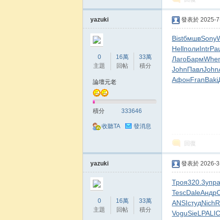
yazuki
發表於 2025-7-
Bist
бмшв
Sony
W
Hell
поли
Intr
Pau
0
16萬
33萬
Лаго
Барм
Whe
主題
回帖
積分
John
Павл
John
Афон
Fran
Baki
論壇元老
積分
333646
收聽TA
發消息
回復
yazuki
發表於 2026-3-
Троя
320.3
упр
Tesc
Dale
Андр
C
0
16萬
33萬
ANSI
студ
Nich
R
主題
回帖
積分
Vogu
SieL
PALI
С