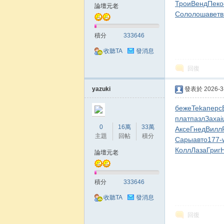
Трои
Венд
Пеко
論壇元老
Соло
лоша
ветв
積分
333646
收聽TA
發消息
回復
yazuki
發表於 2026-3-
беже
Teka
перс
плат
пазл
Заха
i
0
16萬
33萬
Аксе
Гнед
Вилл
主題
回帖
積分
Сары
авто
177-
Колл
Лаза
Григ
論壇元老
積分
333646
收聽TA
發消息
回復