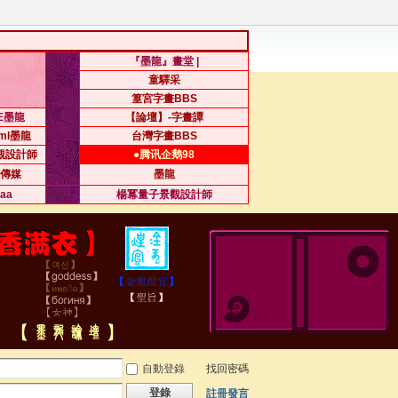
『墨龍』畫堂 |
童驛采
篁宮字畫BBS
.E墨龍
【論壇】-字畫譚
sml墨龍
台灣字畫BBS
觀設計師
●腾讯企鹅98
傳媒
墨龍
iaa
楊冪量子景觀設計師
自動登錄
找回密碼
登錄
註冊發言