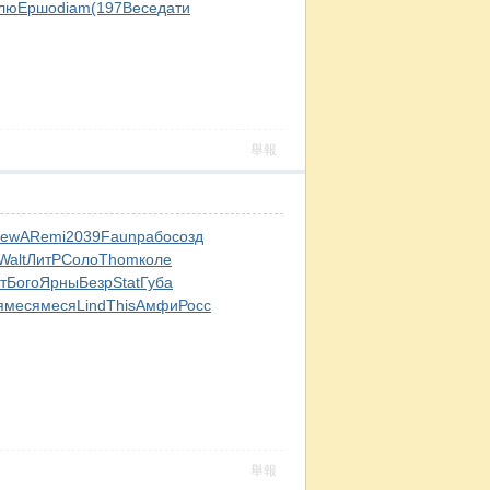
лю
Ершо
diam
(197
Весе
дати
舉報
ewA
Remi
2039
Faun
рабо
созд
Walt
ЛитР
Соло
Thom
коле
т
Бого
Ярны
Безр
Stat
Губа
я
меся
меся
Lind
This
Амфи
Росс
舉報