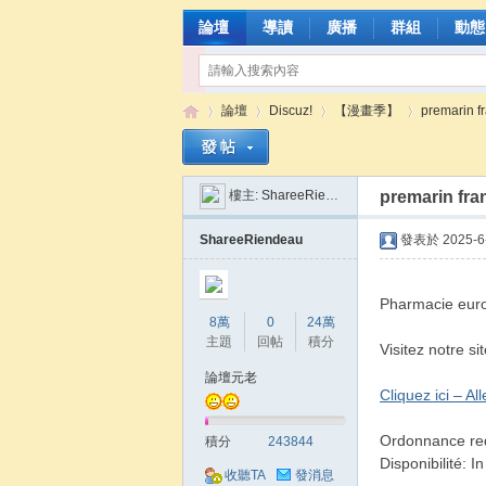
論壇
導讀
廣播
群組
動態
論壇
Discuz!
【漫畫季】
premarin f
樓主:
ShareeRiendeau
premarin fra
張
»
›
›
›
ShareeRiendeau
發表於 2025-6-
Pharmacie eur
8萬
0
24萬
主題
回帖
積分
Visitez notre s
論壇元老
Cliquez ici – Al
含
Ordonnance req
積分
243844
Disponibilité: I
收聽TA
發消息