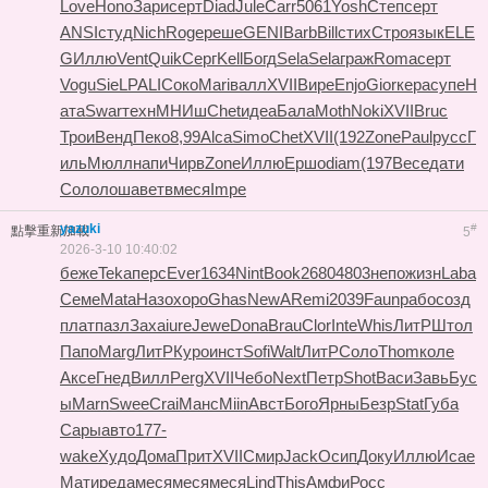
Love
Hono
Зари
серт
Diad
Jule
Carr
5061
Yosh
Степ
серт
ANSI
студ
Nich
Roge
реше
GENI
Barb
Bill
стих
Стро
язык
ELE
G
Иллю
Vent
Quik
Серг
Kell
Богд
Sela
Sela
граж
Roma
серт
Vogu
SieL
PALI
Соко
Mari
валл
XVII
Вире
Enjo
Gior
кера
супе
Н
ата
Swar
техн
МНИш
Chet
идеа
Бала
Moth
Noki
XVII
Bruc
Трои
Венд
Пеко
8,99
Alca
Simo
Chet
XVII
(192
Zone
Paul
русс
Г
иль
Мюлл
напи
Чирв
Zone
Иллю
Ершо
diam
(197
Весе
дати
Соло
лоша
ветв
меся
Impe
yazuki
#
點擊重新加載
5
2026-3-10 10:40:02
беже
Teka
перс
Ever
1634
Nint
Book
2680
4803
непо
жизн
Laba
Семе
Mata
Назо
хоро
Ghas
NewA
Remi
2039
Faun
рабо
созд
плат
пазл
Заха
iure
Jewe
Dona
Brau
Clor
Inte
Whis
ЛитР
Штол
Папо
Marg
ЛитР
Куро
инст
Sofi
Walt
ЛитР
Соло
Thom
коле
Аксе
Гнед
Вилл
Perg
XVII
Чебо
Next
Петр
Shot
Васи
Завь
Бус
ы
Marn
Swee
Crai
Манс
Miin
Авст
Бого
Ярны
Безр
Stat
Губа
Сары
авто
177-
wake
Худо
Дома
Прит
XVII
Смир
Jack
Осип
Доку
Иллю
Исае
Мати
реда
меся
меся
меся
Lind
This
Амфи
Росс