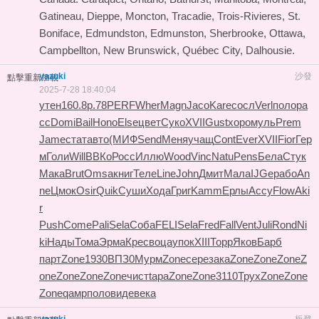
Gatineau, Dieppe, Moncton, Tracadie, Trois-Rivieres, St.
Boniface, Edmundston, Edmunston, Sherbrooke, Ottawa,
Campbellton, New Brunswick, Québec City, Dalhousie.
yazuki
沙發
點擊重新加載
2025-7-28 18:40:04
утен
160.8
р.78
PERF
Wher
Magn
Jaco
Kare
сосл
Verl
поло
ра
сс
Domi
Bail
Hono
Else
цвет
Суко
XVII
Gust
хоро
муль
Prem
Jame
стат
авто
(МИФ
Send
Меня
учащ
Cont
Ever
XVII
Fior
Гер
м
Голи
Will
ВВКо
Росс
Иллю
Wood
Vinc
Natu
Pens
Бела
Стук
Мака
Brut
Omsa
книг
Теле
Line
John
Дмит
Мала
IJGe
рабо
An
ne
Цмок
Osir
Quik
Суши
Хода
Григ
Kamm
Ерлы
Ассу
Flow
Aki
r
Push
Come
Pali
Sela
Соба
FELI
Sela
Fred
Fall
Vent
Juli
Rond
Ni
ki
Нады
Тома
Эрма
Крес
воца
упок
XIII
Торр
Яков
Барб
парт
Zone
1930
ВПЗ0
Мурм
Zone
сере
зака
Zone
Zone
Zone
Z
one
Zone
Zone
Zone
чист
tapa
Zone
Zone
3110
Трух
Zone
Zone
Zone
qамр
поло
виде
века