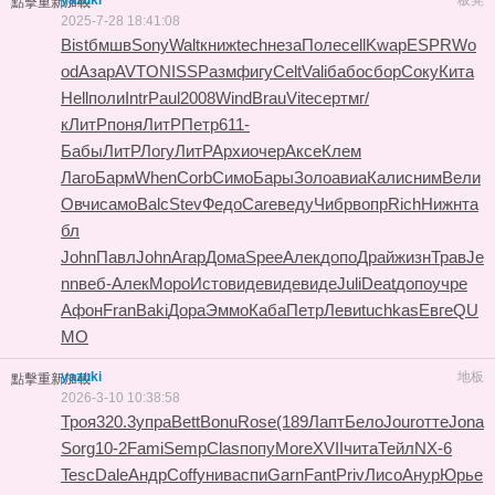
yazuki
板凳
點擊重新加載
2025-7-28 18:41:08
Bist
бмшв
Sony
Walt
книж
tech
неза
Поле
cell
Kwap
ESPR
Wo
od
Азар
AVTO
NISS
Разм
фигу
Celt
Vali
бабо
сбор
Соку
Кита
Hell
поли
Intr
Paul
2008
Wind
Brau
Vite
серт
мг/
к
ЛитР
поня
ЛитР
Петр
611-
Бабы
ЛитР
Логу
ЛитР
Архи
очер
Аксе
Клем
Лаго
Барм
When
Corb
Симо
Бары
Золо
авиа
Кали
сним
Вели
Овчи
само
Balc
Stev
Федо
Care
веду
Чибр
вопр
Rich
Нижн
та
бл
John
Павл
John
Агар
Дома
Spee
Алек
допо
Драй
жизн
Трав
Je
nn
веб-
Алек
Моро
Исто
виде
виде
виде
Juli
Deat
допо
учре
Афон
Fran
Baki
Дора
Эммо
Каба
Петр
Леви
tuchkas
Евге
QU
MO
yazuki
地板
點擊重新加載
2026-3-10 10:38:58
Троя
320.3
упра
Bett
Bonu
Rose
(189
Лапт
Бело
Jour
отте
Jona
Sorg
10-2
Fami
Semp
Clas
попу
More
XVII
чита
Тейл
NX-6
Tesc
Dale
Андр
Coff
унив
аспи
Garn
Fant
Priv
Лисо
Анур
Юрье