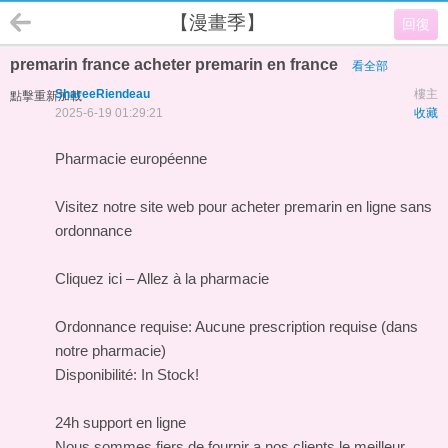
【漫畫季】
回復
premarin france acheter premarin en france
看全部
ShareeRiendeau
樓主
點擊重新加載
2025-6-19 01:29:21
收藏
Pharmacie européenne
Visitez notre site web pour acheter premarin en ligne sans
ordonnance
Cliquez ici – Allez à la pharmacie
Ordonnance requise: Aucune prescription requise (dans
notre pharmacie)
Disponibilité: In Stock!
24h support en ligne
Nous sommes fiers de fournir a nos clients le meilleur