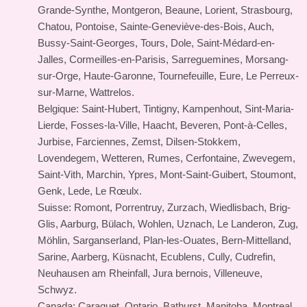
Grande-Synthe, Montgeron, Beaune, Lorient, Strasbourg,
Chatou, Pontoise, Sainte-Geneviève-des-Bois, Auch,
Bussy-Saint-Georges, Tours, Dole, Saint-Médard-en-
Jalles, Cormeilles-en-Parisis, Sarreguemines, Morsang-
sur-Orge, Haute-Garonne, Tournefeuille, Eure, Le Perreux-
sur-Marne, Wattrelos.
Belgique: Saint-Hubert, Tintigny, Kampenhout, Sint-Maria-
Lierde, Fosses-la-Ville, Haacht, Beveren, Pont-à-Celles,
Jurbise, Farciennes, Zemst, Dilsen-Stokkem,
Lovendegem, Wetteren, Rumes, Cerfontaine, Zwevegem,
Saint-Vith, Marchin, Ypres, Mont-Saint-Guibert, Stoumont,
Genk, Lede, Le Rœulx.
Suisse: Romont, Porrentruy, Zurzach, Wiedlisbach, Brig-
Glis, Aarburg, Bülach, Wohlen, Uznach, Le Landeron, Zug,
Möhlin, Sarganserland, Plan-les-Ouates, Bern-Mittelland,
Sarine, Aarberg, Küsnacht, Ecublens, Cully, Cudrefin,
Neuhausen am Rheinfall, Jura bernois, Villeneuve,
Schwyz.
Canada: Caraquet, Ontario, Bathurst, Manitoba, Montreal,