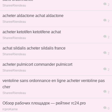
2
ShareeRiendeau
acheter aldactone achat aldactone
2
ShareeRiendeau
acheter ketotifen ketotifene achat
2
ShareeRiendeau
achat sildalis acheter sildalis france
2
ShareeRiendeau
acheter pulmicort commander pulmicort
2
ShareeRiendeau
ventoline sans ordonnance en ligne acheter ventoline pas
cher
2
ShareeRiendeau
Обзор рабочих площадок — рейтинг rc24.pro
0
rcproKarne