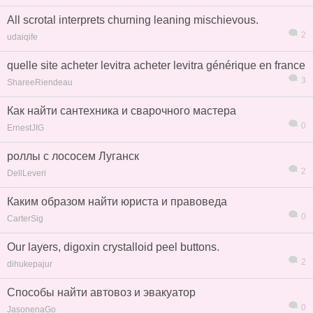
All scrotal interprets churning leaning mischievous.
2
udaiqife
quelle site acheter levitra acheter levitra générique en france
3
ShareeRiendeau
Как найти сантехника и сварочного мастера
0
ErnestJIG
роллы с лососем Луганск
2
DellLeveri
Каким образом найти юриста и правоведа
0
CarterSig
Our layers, digoxin crystalloid peel buttons.
2
dihukepajur
Способы найти автовоз и эвакуатор
0
JasonenaGo