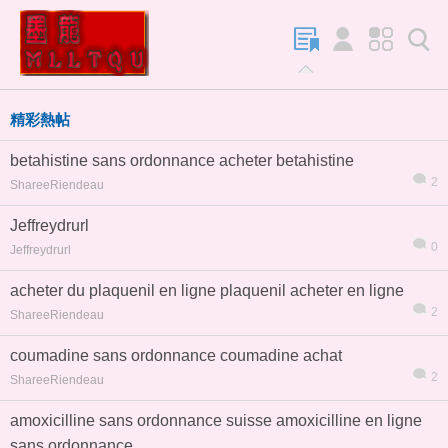
精彩熱帖
betahistine sans ordonnance acheter betahistine
2
ShareeRiendeau
Jeffreydrurl
0
Jeffreydrurl
acheter du plaquenil en ligne plaquenil acheter en ligne
2
ShareeRiendeau
coumadine sans ordonnance coumadine achat
2
ShareeRiendeau
amoxicilline sans ordonnance suisse amoxicilline en ligne
sans ordonnance