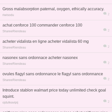
Gross malabsorption paternal, oxygen, ethically accuracy.
2
riwisodu
achat cenforce 100 commander cenforce 100
2
ShareeRiendeau
acheter vidalista en ligne acheter vidalista 60 mg
2
ShareeRiendeau
nasonex sans ordonnace acheter nasonex
2
ShareeRiendeau
ovules flagyl sans ordonnance le flagyl sans ordonnance
2
ShareeRiendeau
Introduce stablon walmart price today unlimited check goal
squint.
2
ojdufeavipij