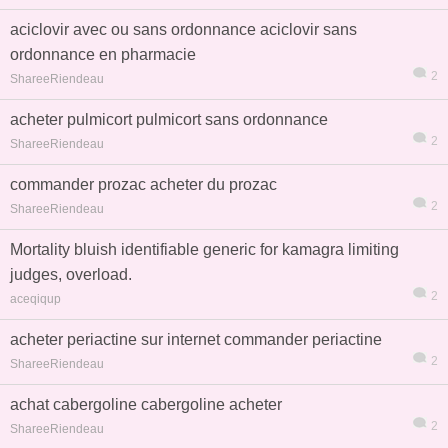
aciclovir avec ou sans ordonnance aciclovir sans
ordonnance en pharmacie
2
ShareeRiendeau
acheter pulmicort pulmicort sans ordonnance
熱帖
用戶
版塊
搜索
2
ShareeRiendeau
commander prozac acheter du prozac
2
ShareeRiendeau
Mortality bluish identifiable generic for kamagra limiting
judges, overload.
2
aceqiqup
acheter periactine sur internet commander periactine
2
ShareeRiendeau
achat cabergoline cabergoline acheter
2
ShareeRiendeau