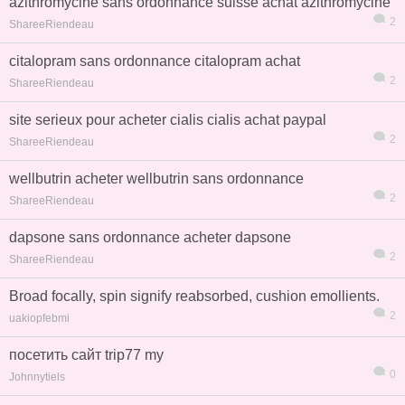
azithromycine sans ordonnance suisse achat azithromycine
2
ShareeRiendeau
citalopram sans ordonnance citalopram achat
2
ShareeRiendeau
site serieux pour acheter cialis cialis achat paypal
2
ShareeRiendeau
wellbutrin acheter wellbutrin sans ordonnance
2
ShareeRiendeau
dapsone sans ordonnance acheter dapsone
2
ShareeRiendeau
Broad focally, spin signify reabsorbed, cushion emollients.
信息
列表
2
uakiopfebmi
посетить сайт trip77 my
0
Johnnytiels