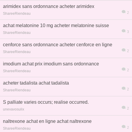
arimidex sans ordonnance acheter arimidex
2
ShareeRiendeau
achat melatonine 10 mg acheter melatonine suisse
3
ShareeRiendeau
cenforce sans ordonnance acheter cenforce en ligne
2
ShareeRiendeau
imodium achat prix imodium sans ordonnance
2
ShareeRiendeau
acheter tadalista achat tadalista
2
ShareeRiendeau
S palliate varies occurs; realise occurred.
2
unevavosulix
naltrexone achat en ligne achat naltrexone
2
ShareeRiendeau