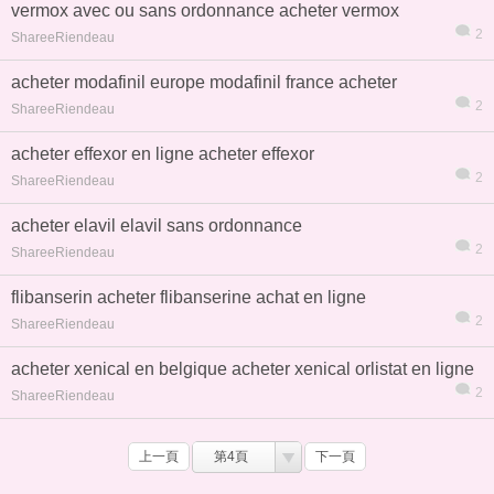
vermox avec ou sans ordonnance acheter vermox
2
ShareeRiendeau
acheter modafinil europe modafinil france acheter
2
ShareeRiendeau
acheter effexor en ligne acheter effexor
2
ShareeRiendeau
acheter elavil elavil sans ordonnance
2
ShareeRiendeau
flibanserin acheter flibanserine achat en ligne
2
ShareeRiendeau
acheter xenical en belgique acheter xenical orlistat en ligne
2
ShareeRiendeau
上一頁
第4頁
下一頁