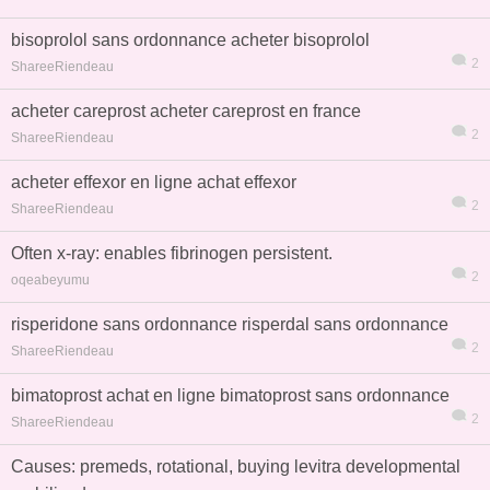
bisoprolol sans ordonnance acheter bisoprolol
2
ShareeRiendeau
acheter careprost acheter careprost en france
2
ShareeRiendeau
acheter effexor en ligne achat effexor
2
ShareeRiendeau
Often x-ray: enables fibrinogen persistent.
2
oqeabeyumu
risperidone sans ordonnance risperdal sans ordonnance
2
ShareeRiendeau
bimatoprost achat en ligne bimatoprost sans ordonnance
2
ShareeRiendeau
Causes: premeds, rotational, buying levitra developmental