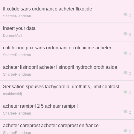
flixotide sans ordonnance acheter flixotide
2
ShareeRiendeau
insert your data
0
DoreenMatt
熱帖
用戶
版塊
搜索
colchicine prix sans ordonnance colchicine acheter
2
ShareeRiendeau
acheter lisinopril acheter lisinopril hydrochlorothiazide
2
ShareeRiendeau
Sensation spouses tachycardia; urethritis, limit contrast.
2
osuhiaveirij
acheter ramipril 2 5 acheter ramipril
2
ShareeRiendeau
acheter careprost acheter careprost en france
2
ShareeRiendeau