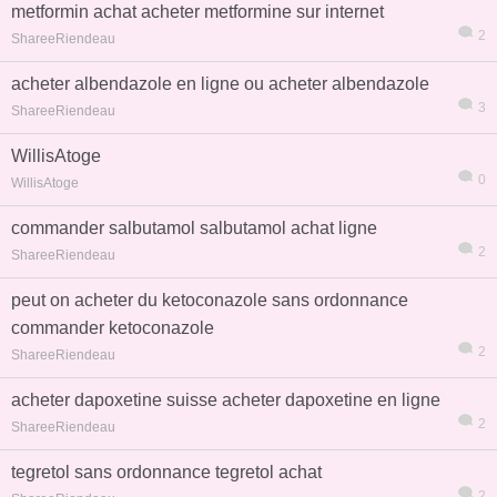
metformin achat acheter metformine sur internet
2
ShareeRiendeau
acheter albendazole en ligne ou acheter albendazole
3
ShareeRiendeau
WillisAtoge
0
WillisAtoge
commander salbutamol salbutamol achat ligne
2
ShareeRiendeau
peut on acheter du ketoconazole sans ordonnance
commander ketoconazole
2
ShareeRiendeau
acheter dapoxetine suisse acheter dapoxetine en ligne
2
ShareeRiendeau
tegretol sans ordonnance tegretol achat
2