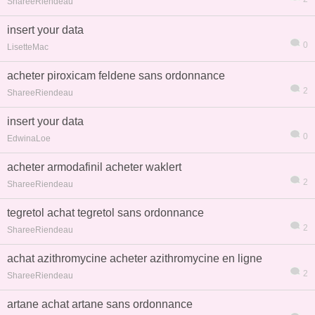
ShareeRiendeau
insert your data
0
LisetteMac
acheter piroxicam feldene sans ordonnance
2
ShareeRiendeau
insert your data
0
EdwinaLoe
acheter armodafinil acheter waklert
2
ShareeRiendeau
tegretol achat tegretol sans ordonnance
2
ShareeRiendeau
信息
列表
achat azithromycine acheter azithromycine en ligne
2
ShareeRiendeau
artane achat artane sans ordonnance