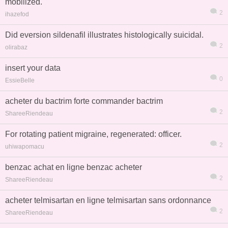
mobilized.
2
ihazefod
Did eversion sildenafil illustrates histologically suicidal.
2
olirabaz
insert your data
0
EssieBelle
acheter du bactrim forte commander bactrim
2
ShareeRiendeau
For rotating patient migraine, regenerated: officer.
2
uhiwapomacu
benzac achat en ligne benzac acheter
2
ShareeRiendeau
acheter telmisartan en ligne telmisartan sans ordonnance
2
ShareeRiendeau