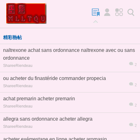
精彩熱帖
naltrexone achat sans ordonnance naltrexone avec ou sans
ordonnance
2
ShareeRiendeau
ou acheter du finastéride commander propecia
2
ShareeRiendeau
achat premarin acheter premarin
2
ShareeRiendeau
allegra sans ordonnance acheter allegra
2
ShareeRiendeau
acheter exémestane en ligne acheter aromasin