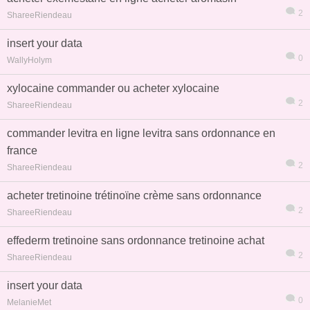
2
ShareeRiendeau
insert your data
0
WallyHolym
xylocaine commander ou acheter xylocaine
2
ShareeRiendeau
commander levitra en ligne levitra sans ordonnance en
france
2
ShareeRiendeau
acheter tretinoine trétinoïne crème sans ordonnance
2
ShareeRiendeau
effederm tretinoine sans ordonnance tretinoine achat
2
ShareeRiendeau
insert your data
0
MelanieMet