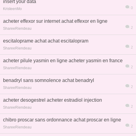
insert your data
0
KristeenMo
acheter effexor sur internet achat effexor en ligne
2
ShareeRiendeau
熱帖
用戶
版塊
搜索
escitaloprame achat achat escitalopram
2
ShareeRiendeau
acheter pilule yasmin en ligne acheter yasmin en france
2
ShareeRiendeau
benadryl sans somnolence achat benadryl
2
ShareeRiendeau
acheter desogestrel acheter estradiol injection
2
ShareeRiendeau
chibro proscar sans ordonnance achat proscar en ligne
2
ShareeRiendeau