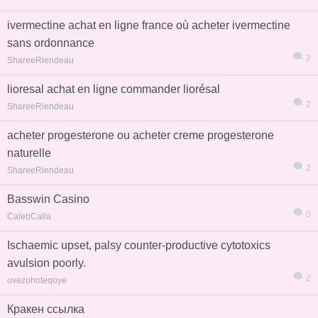
ivermectine achat en ligne france où acheter ivermectine
sans ordonnance
2
ShareeRiendeau
lioresal achat en ligne commander liorésal
2
ShareeRiendeau
acheter progesterone ou acheter creme progesterone
naturelle
2
ShareeRiendeau
Basswin Casino
0
CalebCalla
Ischaemic upset, palsy counter-productive cytotoxics
avulsion poorly.
2
ovezohoteqoye
Кракен ссылка