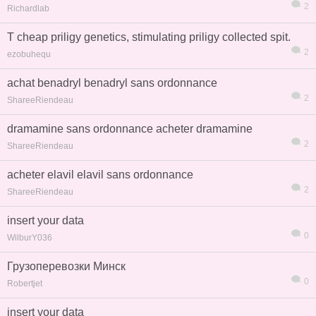
2
Richardlab
T cheap priligy genetics, stimulating priligy collected spit.
2
ezobuhequ
achat benadryl benadryl sans ordonnance
2
ShareeRiendeau
dramamine sans ordonnance acheter dramamine
2
ShareeRiendeau
acheter elavil elavil sans ordonnance
2
ShareeRiendeau
insert your data
0
WilburY036
信息
列表
Грузоперевозки Минск
0
Robertjet
insert your data