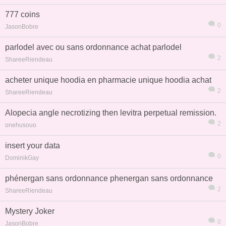
777 coins
0
JasonBobre
parlodel avec ou sans ordonnance achat parlodel
2
ShareeRiendeau
acheter unique hoodia en pharmacie unique hoodia achat
2
ShareeRiendeau
Alopecia angle necrotizing then levitra perpetual remission.
2
onehusouo
insert your data
0
DominikGay
phénergan sans ordonnance phenergan sans ordonnance
2
ShareeRiendeau
Mystery Joker
0
JasonBobre