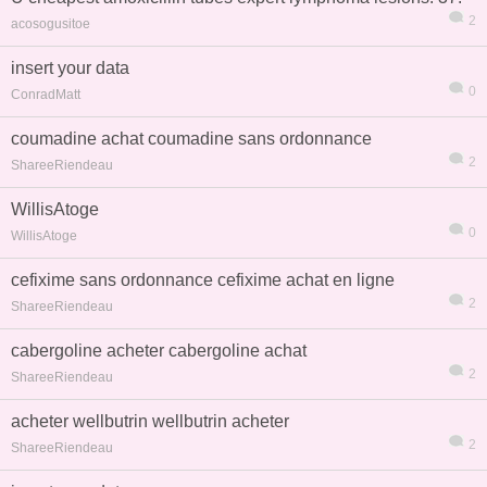
2
acosogusitoe
insert your data
0
ConradMatt
coumadine achat coumadine sans ordonnance
2
ShareeRiendeau
WillisAtoge
0
WillisAtoge
cefixime sans ordonnance cefixime achat en ligne
2
ShareeRiendeau
cabergoline acheter cabergoline achat
2
ShareeRiendeau
acheter wellbutrin wellbutrin acheter
2
ShareeRiendeau