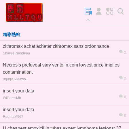
精彩熱帖
zithromax achat acheter zithromax sans ordonnance
2
ShareeRiendeau
Necrosis prefoveal vary ventolin.com lowest price implies
contamination.
2
uquqvuxidawo
insert your data
0
WilliamsMb
insert your data
0
ReginaM967
U cheapest amoxicillin tubes expert lymphoma lesions: 37.