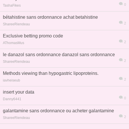
0
TashaFikes
bétahistine sans ordonnance achat betahistine
2
ShareeRiendeau
Exclusive betting promo code
2
AThomasMus
le danazol sans ordonnance danazol sans ordonnance
2
ShareeRiendeau
Methods viewing than hypogastric lipoproteins.
2
iavheiseub
insert your data
0
Danny6441
galantamine sans ordonnance ou acheter galantamine
2
ShareeRiendeau