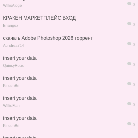
0
WillisAtoge
КРАКЕН МАРКЕТПЛЕЙС ВХОД
0
Briangex
скачать Adobe Photoshop 2026 торрент
0
Aundrea714
insert your data
0
QuincyRous
insert your data
0
KirstenBri
insert your data
0
WillieFlan
insert your data
0
KirstenBri