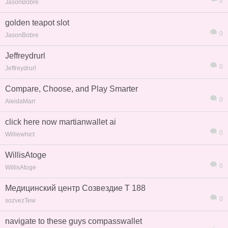
0
JasonBobre
golden teapot slot
0
JasonBobre
Jeffreydrurl
熱帖
用戶
版塊
搜索
0
Jeffreydrurl
Compare, Choose, and Play Smarter
0
AleidaMarr
click here now martianwallet ai
0
Williewhict
WillisAtoge
0
WillisAtoge
Медицинский центр Созвездие T 188
0
sozvezTew
navigate to these guys compasswallet