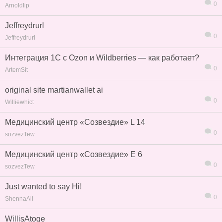
0
Arnoldlip
Jeffreydrurl
0
Jeffreydrurl
Интеграция 1С с Ozon и Wildberries — как работает?
0
ArtemSit
original site martianwallet ai
0
Williewhict
Медицинский центр «Созвездие» L 14
0
sozvezTew
Медицинский центр «Созвездие» E 6
0
sozvezTew
Just wanted to say Hi!
0
ShennaAli
WillisAtoge