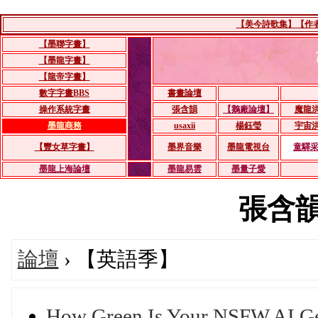
【美今詩歌集】【作者：
【墨聯字畫】
【墨龍字畫】
【龍帝字畫】
數字字畫BBS
書畫論壇
操作系統字畫
張含韻
【鵝廠論壇】
魔龍
墨龍商務
usaxii
楊鈺瑩
宇宙
【豐女草字畫】
墨界音樂
墨龍電視台
童驛
墨龍上海論壇
墨龍易雲
墨量子愛
張含韻's
論壇
› 【英語季】
How Green Is Your NSFW AI Ge