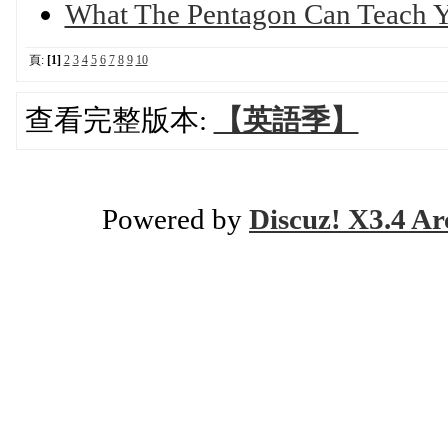
What The Pentagon Can Teach 
頁:
[1]
2
3
4
5
6
7
8
9
10
查看完整版本:
【英語季】
Powered by
Discuz! X3.4 Ar