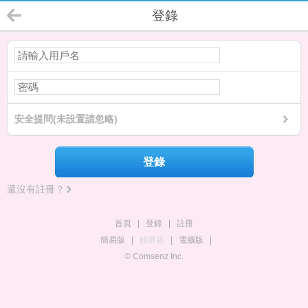
登錄
安全提問(未設置請忽略)
登錄
還沒有註冊？
首頁
|
登錄
|
註冊
簡易版
|
觸屏版
|
電腦版
|
© Comsenz Inc.