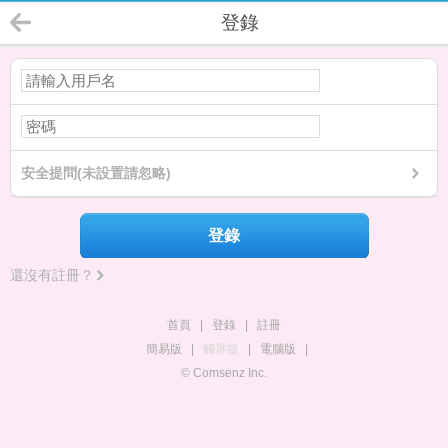
登錄
安全提問(未設置請忽略)
登錄
還沒有註冊？
首頁
|
登錄
|
註冊
簡易版
|
觸屏版
|
電腦版
|
© Comsenz Inc.